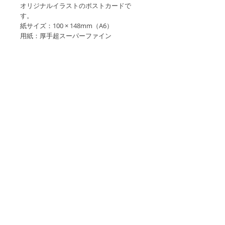
オリジナルイラストのポストカードで
す。
紙サイズ：100 × 148mm（A6）
用紙：厚手超スーパーファイン
・画像と実物の色合いが若干異なる場合
がありますので、ご了承願います。
・インクジェット印刷ですので、水濡れ
にご注意下さい。
・宛名面郵便番号枠無しを注文された場
合、郵便物としてご使用される際は宛名
面上部に「郵便はがき」または「POST
CARD」とお書き添えの上投函してくだ
さい。記載がないと正しく配送されなか
ったり別料金が発生する場合がございま
す。
Copyright©Shunsaku Toda. All Rights
Reserved.