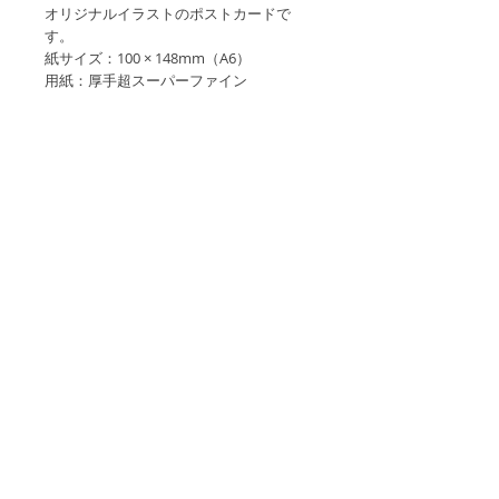
オリジナルイラストのポストカードで
す。
紙サイズ：100 × 148mm（A6）
用紙：厚手超スーパーファイン
・画像と実物の色合いが若干異なる場合
がありますので、ご了承願います。
・インクジェット印刷ですので、水濡れ
にご注意下さい。
・宛名面郵便番号枠無しを注文された場
合、郵便物としてご使用される際は宛名
面上部に「郵便はがき」または「POST
CARD」とお書き添えの上投函してくだ
さい。記載がないと正しく配送されなか
ったり別料金が発生する場合がございま
す。
Copyright©Shunsaku Toda. All Rights
Reserved.