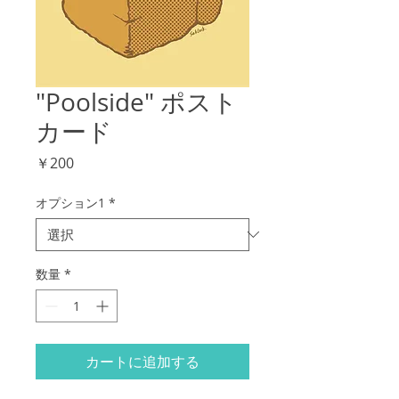
"Poolside" ポスト
カード
価
￥200
格
オプション1
*
数量
*
カートに追加する