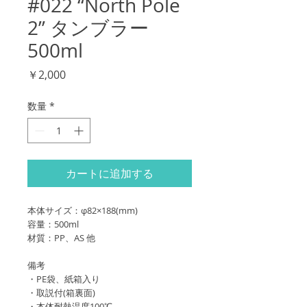
#022 “North Pole
2” タンブラー
500ml
価
￥2,000
格
数量
*
カートに追加する
本体サイズ：φ82×188(mm)
容量：500ml
材質：PP、AS 他
備考
・PE袋、紙箱入り
・取説付(箱裏面)
・本体耐熱温度100℃