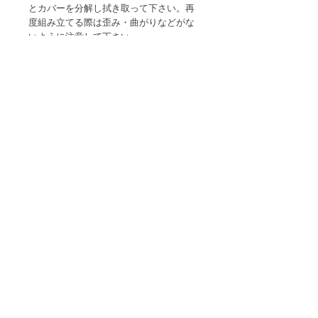
とカバーを分解し拭き取って下さい。再
度組み立てる際は歪み・曲がりなどがな
いように注意して下さい。
●耐熱温度以上の飲み物、ドライアイ
ス、炭酸飲料、アルコール類は入れない
で下さい。
●電子レンジや直火ではご利用になれま
せん。
●火のそばや高温になるところに置かな
いで下さい。
●冷凍庫に入れると破損するおそれがあ
ります。
●保温・保冷効果はありません。
●本来の目的用途以外に使用しないで下
さい。
●モニタ環境により実物と見栄えが異な
る場合があります。
●製造ロットにより形状が多少異なる場
合がありますが、商品仕様となりますの
でご了承下さい。
※土日祝日は発送を行っておりません。