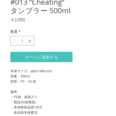
#013 “Cheating”
タンブラー 500ml
価
￥2,000
格
数量
*
カートに追加する
本体サイズ：φ82×188(mm)
容量：500ml
材質：PP、AS 他
備考
・PE袋、紙箱入り
・取説付(箱裏面)
・本体耐熱温度100℃
・食品衛生検査済