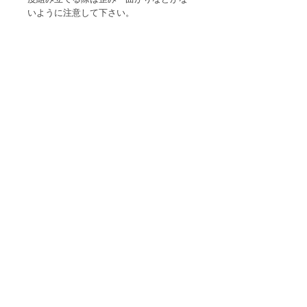
いように注意して下さい。
●耐熱温度以上の飲み物、ドライアイ
ス、炭酸飲料、アルコール類は入れない
で下さい。
●電子レンジや直火ではご利用になれま
せん。
●火のそばや高温になるところに置かな
いで下さい。
●冷凍庫に入れると破損するおそれがあ
ります。
●保温・保冷効果はありません。
●本来の目的用途以外に使用しないで下
さい。
●モニタ環境により実物と見栄えが異な
る場合があります。
●製造ロットにより形状が多少異なる場
合がありますが、商品仕様となりますの
でご了承下さい。
※土日祝日は発送を行っておりません。