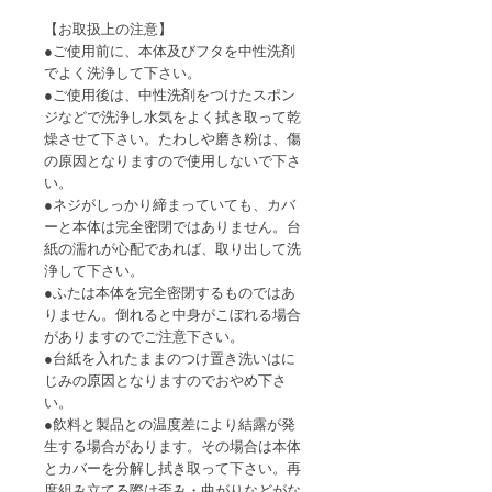
【お取扱上の注意】
●ご使用前に、本体及びフタを中性洗剤
でよく洗浄して下さい。
●ご使用後は、中性洗剤をつけたスポン
ジなどで洗浄し水気をよく拭き取って乾
燥させて下さい。たわしや磨き粉は、傷
の原因となりますので使用しないで下さ
い。
●ネジがしっかり締まっていても、カバ
ーと本体は完全密閉ではありません。台
紙の濡れが心配であれば、取り出して洗
浄して下さい。
●ふたは本体を完全密閉するものではあ
りません。倒れると中身がこぼれる場合
がありますのでご注意下さい。
●台紙を入れたままのつけ置き洗いはに
じみの原因となりますのでおやめ下さ
い。
●飲料と製品との温度差により結露が発
生する場合があります。その場合は本体
とカバーを分解し拭き取って下さい。再
度組み立てる際は歪み・曲がりなどがな