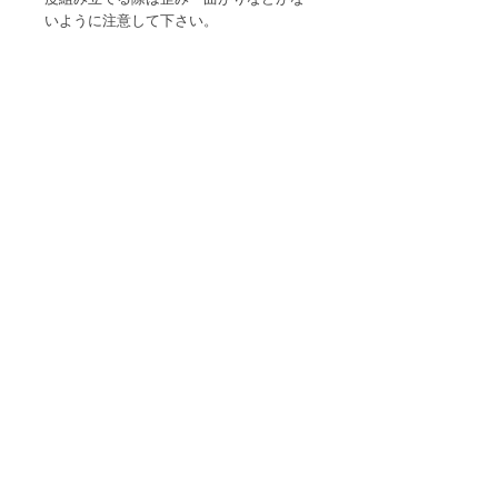
いように注意して下さい。
●耐熱温度以上の飲み物、ドライアイ
ス、炭酸飲料、アルコール類は入れない
で下さい。
●電子レンジや直火ではご利用になれま
せん。
●火のそばや高温になるところに置かな
いで下さい。
●冷凍庫に入れると破損するおそれがあ
ります。
●保温・保冷効果はありません。
●本来の目的用途以外に使用しないで下
さい。
●モニタ環境により実物と見栄えが異な
る場合があります。
●製造ロットにより形状が多少異なる場
合がありますが、商品仕様となりますの
でご了承下さい。
※土日祝日は発送を行っておりません。