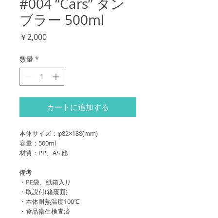
#004 “Cars” タン
ブラー 500ml
価
￥2,000
格
数量
*
カートに追加する
本体サイズ：φ82×188(mm)
容量：500ml
材質：PP、AS 他
備考
・PE袋、紙箱入り
・取説付(箱裏面)
・本体耐熱温度100℃
・食品衛生検査済