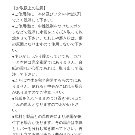
【お取扱上の注意】
●ご使用前に、本体及びフタを中性洗剤
でよく洗浄して下さい。
●ご使用後は、中性洗剤をつけたスポン
ジなどで洗浄し水気をよく拭き取って乾
燥させて下さい。たわしや磨き粉は、傷
の原因となりますので使用しないで下さ
い。
●ネジがしっかり締まっていても、カバ
ーと本体は完全密閉ではありません。台
紙の濡れが心配であれば、取り出して洗
浄して下さい。
●ふたは本体を完全密閉するものではあ
りません。倒れると中身がこぼれる場合
がありますのでご注意下さい。
●台紙を入れたままのつけ置き洗いはに
じみの原因となりますのでおやめ下さ
い。
●飲料と製品との温度差により結露が発
生する場合があります。その場合は本体
とカバーを分解し拭き取って下さい。再
度組み立てる際は歪み・曲がりなどがな